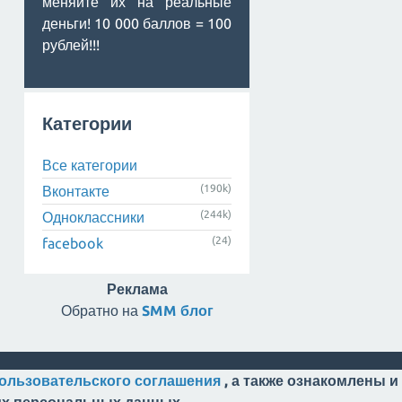
меняйте их на реальные
деньги! 10 000 баллов = 100
рублей!!!
Категории
Все категории
(190k)
Вконтакте
(244k)
Одноклассники
(24)
facebook
Реклама
Обратно на
SMM блог
ользовательского соглашения
, а также ознакомлены и
оих персональных данных.