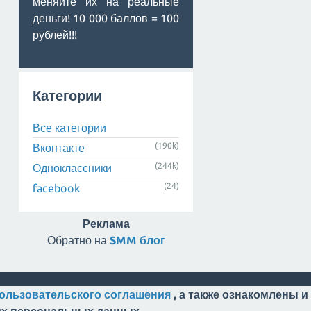
меняйте их на реальные
деньги! 10 000 баллов = 100
рублей!!!
Категории
Все категории
(190k)
Вконтакте
(244k)
Одноклассники
(24)
facebook
Реклама
Обратно на
SMM блог
ользовательского соглашения
, а также ознакомлены и
оих персональных данных.