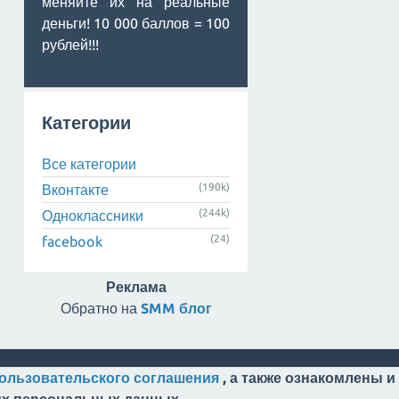
меняйте их на реальные
деньги! 10 000 баллов = 100
рублей!!!
Категории
Все категории
(190k)
Вконтакте
(244k)
Одноклассники
(24)
facebook
Реклама
Обратно на
SMM блог
ользовательского соглашения
, а также ознакомлены и
оих персональных данных.