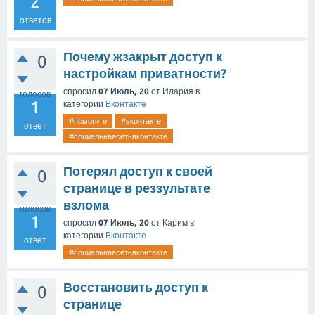
2
ответов
Почему жзакрыт доступ к
0
настройкам приватности?
спросил
07 Июль, 20
от
Илария
в
голосов
1
категории
Вконтакте
#помогите
#вконтакте
ответ
#социальнаясетьвконтакте
Потерял доступ к своей
0
странице в реззультате
взлома
голосов
1
спросил
07 Июль, 20
от
Карим
в
категории
Вконтакте
ответ
#социальнаясетьвконтакте
Восстановить доступ к
0
странице