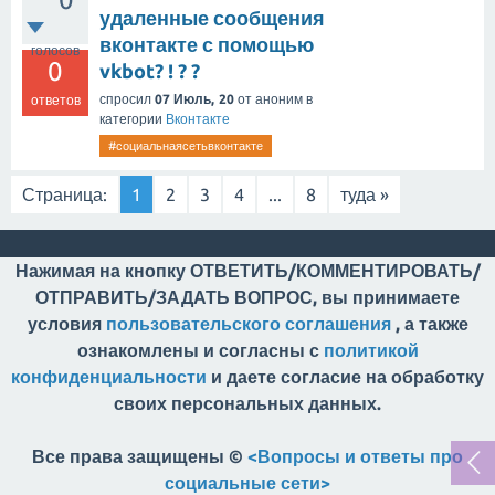
удаленные сообщения
вконтакте с помощью
голосов
0
vkbot? ! ? ?
спросил
07 Июль, 20
от
аноним
в
ответов
категории
Вконтакте
#социальнаясетьвконтакте
Страница:
1
2
3
4
...
8
туда »
Нажимая на кнопку ОТВЕТИТЬ/КОММЕНТИРОВАТЬ/
ОТПРАВИТЬ/ЗАДАТЬ ВОПРОС, вы принимаете
условия
пользовательского соглашения
, а также
ознакомлены и согласны с
политикой
конфиденциальности
и даете согласие на обработку
своих персональных данных.
Все права защищены ©
<Вопросы и ответы про
социальные сети>