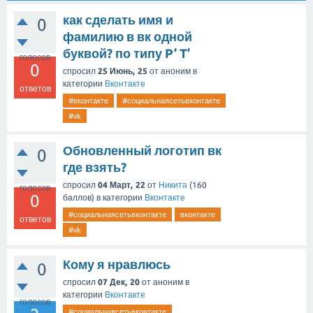
как сделать имя и
0
фамилию в вк одной
буквой? по типу P’ T’
голосов
0
спросил
25 Июнь, 25
от
аноним
в
категории
Вконтакте
ответов
#вконтакте
#социальнаясетьвконтакте
#vk
Обновленный логотип вк
0
где взять?
спросил
04 Март, 22
от
Никита
(
160
голосов
0
баллов)
в категории
Вконтакте
#социальнаясетьвконтакте
вконтакте
ответов
#vk
Кому я нравлюсь
0
спросил
07 Дек, 20
от
аноним
в
категории
Вконтакте
голосов
#социальнаясетьвконтакте