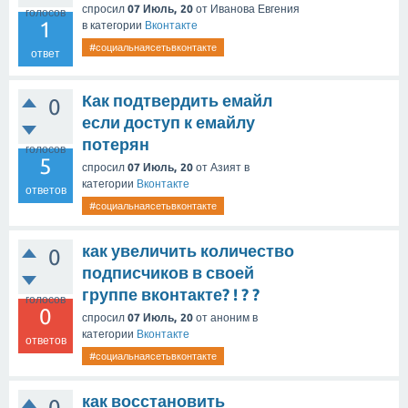
спросил
07 Июль, 20
от
Иванова Евгения
голосов
1
в категории
Вконтакте
#социальнаясетьвконтакте
ответ
Как подтвердить емайл
0
если доступ к емайлу
потерян
голосов
5
спросил
07 Июль, 20
от
Азият
в
категории
Вконтакте
ответов
#социальнаясетьвконтакте
как увеличить количество
0
подписчиков в своей
группе вконтакте? ! ? ?
голосов
0
спросил
07 Июль, 20
от
аноним
в
категории
Вконтакте
ответов
#социальнаясетьвконтакте
как восстановить
0