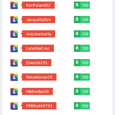
KeriFoland32
100
JacquettaDre
100
AntoinetteHa
100
LatashiaCroc
100
Elvira36293
100
RetaAlonso29
100
HildredIaz60
100
FRBKeith9793
100