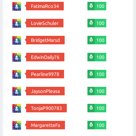
FatimaRco34
100
LovieSchuler
100
BridgetMarsd
100
EdwinDaily76
100
Pearline9978
100
JaysonPleasa
100
TonjaP900783
100
MargaretteFa
100