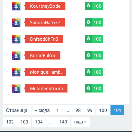
KourtneyBode
100
SanoraHaro57
100
Dnfsdd8hFn3
100
KerrieFulfor
100
MoniqueHambl
100
MelodeeVroom
100
Страница:
« сюда
1
...
98
99
100
101
102
103
104
...
149
туда »