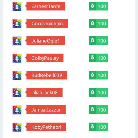
EarnestTarde
100
GordonVennin
100
JulianeOgle1
100
ColbyPauley
100
BudRebell039
100
LilianJack08
100
JamaalLazzar
100
KobyPethebri
100