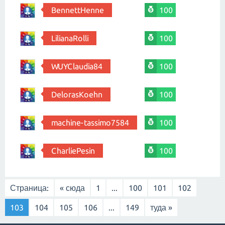
BennettHenne
100
LilianaRolli
100
WUYClaudia84
100
DelorasKoehn
100
machine-tassimo7584
100
CharliePesin
100
Страница:
« сюда
1
...
100
101
102
103
104
105
106
...
149
туда »