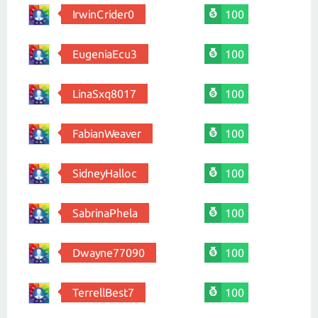
IrwinCrider0
100
EugeniaEcu3
100
LinaSxq8017
100
FabianWeaver
100
SidneyHalloc
100
SabrinaPhela
100
Dwayne77090
100
TerrellBest7
100