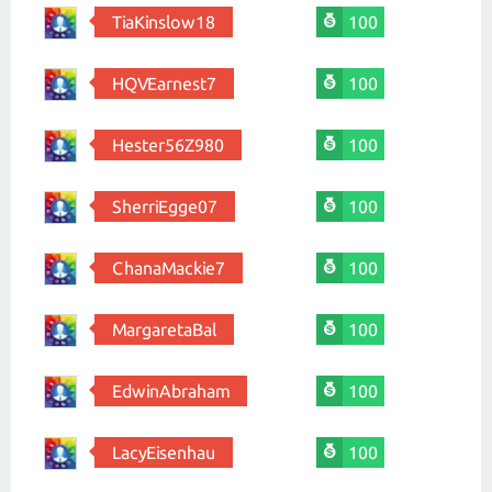
TiaKinslow18
100
HQVEarnest7
100
Hester56Z980
100
SherriEgge07
100
ChanaMackie7
100
MargaretaBal
100
EdwinAbraham
100
LacyEisenhau
100