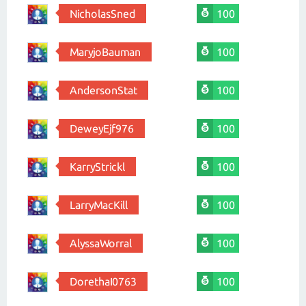
NicholasSned
100
MaryjoBauman
100
AndersonStat
100
DeweyEjf976
100
KarryStrickl
100
LarryMacKill
100
AlyssaWorral
100
DorethaI0763
100