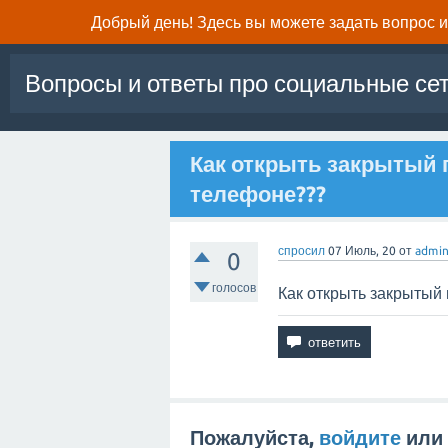
Добрый день! Здесь вы можете задать вопрос и 
Вопросы и ответы про социальные се
Как открыть закрытый 
телефоне???
спросил
07 Июль, 20
от
admi
0
голосов
Как открыть закрытый
Пожалуйста,
войдите
или