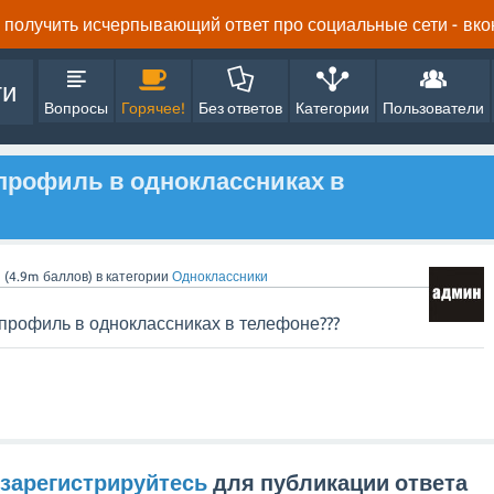
получить исчерпывающий ответ про социальные сети - вконта
ти
Вопросы
Горячее!
Без ответов
Категории
Пользователи
профиль в одноклассниках в
n
(
4.9m
баллов)
в категории
Одноклассники
 профиль в одноклассниках в телефоне???
зарегистрируйтесь
для публикации ответа